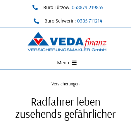
Zum
Büro Lützow:
038874 219855
Inhalt
Büro Schwerin:
0385 711214
springen
Menü
Start
Versicherungen
Leistungen
Radfahrer leben
Über Uns
zusehends gefährlicher
Lösungen
Downloads