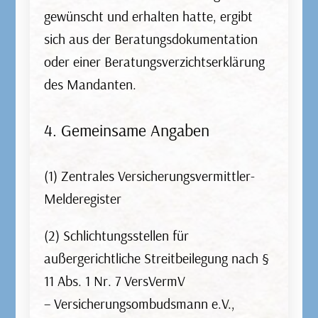
Altersvorsorge
gewünscht und erhalten hatte, ergibt
sich aus der Beratungsdokumentation
Es gibt drei Formen der Altersvorsorge:
oder einer Beratungsverzichtserklärung
gesetzliche Rentenversicherung, betriebliche
des Mandanten.
Altersvorsorge und die private Altersvorsorge.
4. Gemeinsame Angaben
Diese drei Vorsorgen bilden die drei Säulen der
Altersvorsorge in Deutschland. Bekannt sind
zum Beispiel: Riester-Rente, Rürup-Rente,
(1) Zentrales Versicherungsvermittler-
Direkt-Rente, Privat-Rente…
Melderegister
(2) Schlichtungsstellen für
außergerichtliche Streitbeilegung nach §
11 Abs. 1 Nr. 7 VersVermV
Tierversicherung
– Versicherungsombudsmann e.V.,