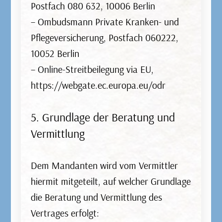
Postfach 080 632, 10006 Berlin
Die Tierversicherung bietet Schutz und
– Ombudsmann Private Kranken- und
finanzielle Sicherheit für Ihre geliebten
Pflegeversicherung, Postfach 060222,
Vierbeiner. Eine OP-Versicherung oder Tier-
10052 Berlin
Krankenversicherung deckt Tierarztkosten,
– Online-Streitbeilegung via EU,
Medikamente und sogar chirurgische Eingriffe
https://webgate.ec.europa.eu/odr
im Falle von Krankheiten oder Verletzungen
Ihrer Haustiere ab.
5. Grundlage der Beratung und
Vermittlung
Dem Mandanten wird vom Vermittler
Reiseversicherung
hiermit mitgeteilt, auf welcher Grundlage
die Beratung und Vermittlung des
Die Reiseversicherung ist ein unverzichtbarer
Vertrages erfolgt: