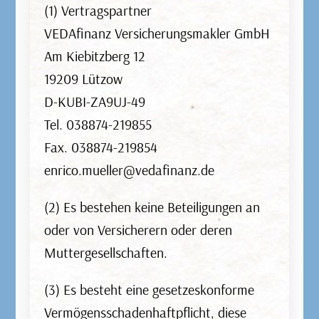
(1) Vertragspartner
VEDAfinanz Versicherungsmakler GmbH
Am Kiebitzberg 12
Krankenversicherung
19209 Lützow
D-KUBI-ZA9UJ-49
Die Krankenversicherung ist obligatorisch in
Tel. 038874-219855
Deutschland. Sie deckt die Kosten für
Fax. 038874-219854
medizinisch notwendige Behandlungen,
enrico.mueller@vedafinanz.de
Arzneimittel und Krankenhausaufenthalte ab.
Es gibt sowohl gesetzliche
(2) Es bestehen keine Beteiligungen an
Krankenversicherungen als auch private
oder von Versicherern oder deren
Krankenversicherungen.
Muttergesellschaften.
(3) Es besteht eine gesetzeskonforme
Vermögensschadenhaftpflicht, diese