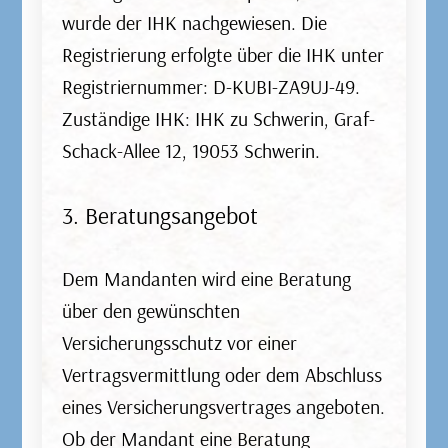
wurde der IHK nachgewiesen. Die
Hausratversicherung
Registrierung erfolgte über die IHK unter
Registriernummer: D-KUBI-ZA9UJ-49.
In einer Wohnung oder einem Haus sammeln
Zuständige IHK: IHK zu Schwerin, Graf-
sich, beispielsweise mit Möbeln, Kleidung oder
Schack-Allee 12, 19053 Schwerin.
Schmuck, große Werte an. Die
Hausratversicherung sichert Ihren Besitz gegen
3. Beratungsangebot
Schäden durch Leitungswasser, Brand oder
Einbruchdiebstahl ab. Zusatzbausteine, wie
Dem Mandanten wird eine Beratung
Extremwetterschutz und Fahrradschutz, sind
über den gewünschten
wählbar.
Versicherungsschutz vor einer
Vertragsvermittlung oder dem Abschluss
eines Versicherungsvertrages angeboten.
Ob der Mandant eine Beratung