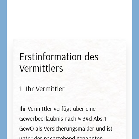
Erstinformation des
Vermittlers
1. Ihr Vermittler
Unfallversicherung
Ihr Vermittler verfügt über eine
Gewerbeerlaubnis nach § 34d Abs.1
Die Unfallversicherung schützt vor den
GewO als Versicherungsmakler und ist
finanziellen Folgen eines Unfalls. Ob Sportunfall,
unter der nachstehend genannten