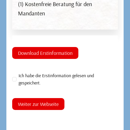
Begleiter für Reisende, die sich vor unerwarteten
(1) Kostenfreie Beratung für den
Vorfällen und Notfällen während ihrer Reisen
Mandanten
schützen möchten. Sie umfasst verschiedene
Arten, z.B. Reiserücktrittsversicherung,
Auslandskrankenversicherung und
Reisegepäckversicherung.
Download Erstinformation
Ich habe die Erstinformation gelesen und
gespeichert.
Wohngebäudeversicherung
Weiter zur Webseite
Eine Wohngebäudeversicherung ist eine
Sachversicherung, die Häuser gegen Schäden,
durch beispielsweise Feuer, Sturm, Hagel oder