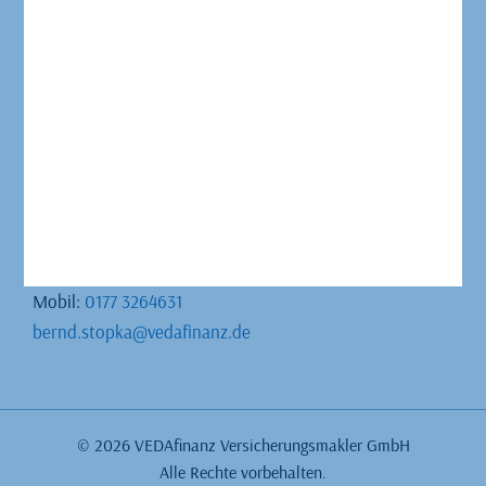
Büro Schwerin
Bernd Stopka
Neumühler Straße 57
19057 Schwerin
Telefon:
0385 711214
Mobil:
0177 3264631
bernd.stopka@vedafinanz.de
©
2026
VEDAfinanz Versicherungsmakler GmbH
Alle Rechte vorbehalten.