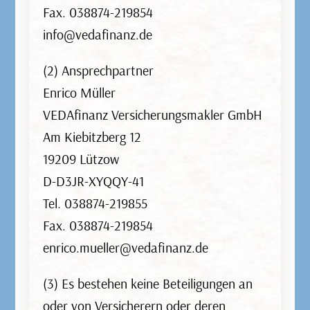
Fax. 038874-219854
oder Vermögensschäden abgesichert. Denn wer
info@vedafinanz.de
anderen Schaden zufügt, ist laut Gesetz
grundsätzlich verpflichtet, diesen zu ersetzen.
(2) Ansprechpartner
Enrico Müller
VEDAfinanz Versicherungsmakler GmbH
Am Kiebitzberg 12
KfZ-Versicherung
19209 Lützow
D-D3JR-XYQQY-41
Tel. 038874-219855
Die Kfz-Haftpflichtversicherung ist für alle
Fax. 038874-219854
Fahrzeughalter in Deutschland gesetzlich
enrico.mueller@vedafinanz.de
vorgeschrieben. Sie deckt Schäden an
Fahrzeugen und Haftpflichtansprüche im Falle
(3) Es bestehen keine Beteiligungen an
eines Unfalls ab. Es gibt verschiedene Arten, wie
oder von Versicherern oder deren