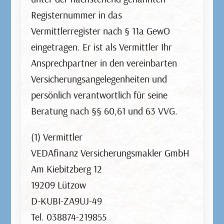
Sturz oder Verkehrsunfall, die
Registernummer in das
Unfallversicherung unterstützt Sie mit
Vermittlerregister nach § 11a GewO
Leistungen, wie Invaliditätsleistung, Unfall-
eingetragen. Er ist als Vermittler Ihr
Rente, Krankenhaustagegeld, Bergungskosten
Ansprechpartner in den vereinbarten
und Vielem mehr.
Versicherungsangelegenheiten und
persönlich verantwortlich für seine
Beratung nach §§ 60,61 und 63 VVG.
Haftpflichtversicherung
(1) Vermittler
VEDAfinanz Versicherungsmakler GmbH
Am Kiebitzberg 12
Eine Privathaftpflicht schützt Sie, wenn Sie
19209 Lützow
anderen Personen oder deren Besitz aus
D-KUBI-ZA9UJ-49
Versehen einen Schaden zufügen. Mit einer
Tel. 038874-219855
Privathaftpflicht sind Sie bei Personen-, Sach-