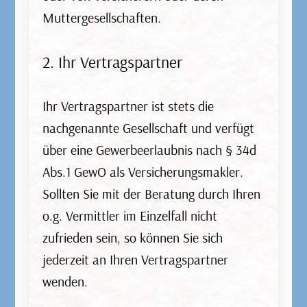
Haftpflicht, Teilkasko, Vollkasko, Schutzbrief
Muttergesellschaften.
und Fahrerschutz.
2. Ihr Vertragspartner
Ihr Vertragspartner ist stets die
Rechtsschutzversicherung
nachgenannte Gesellschaft und verfügt
über eine Gewerbeerlaubnis nach § 34d
Eine Rechtsschutzversicherung deckt die Kosten
Abs.1 GewO als Versicherungsmakler.
für rechtliche Auseinandersetzungen, wie z.B.
Sollten Sie mit der Beratung durch Ihren
Anwaltshonorare und Gerichtskosten, in
o.g. Vermittler im Einzelfall nicht
verschiedenen Bereichen des Lebens ab, z.B.
zufrieden sein, so können Sie sich
Privatrecht, Berufsrecht, Verkehrsrecht oder
jederzeit an Ihren Vertragspartner
Mietrecht.
wenden.