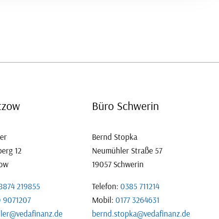
tzow
Büro Schwerin
ler
Bernd Stopka
berg 12
Neumühler Straße 57
zow
19057 Schwerin
8874 219855
Telefon:
0385 711214
0 9071207
Mobil:
0177 3264631
ller@vedafinanz.de
bernd.stopka@vedafinanz.de