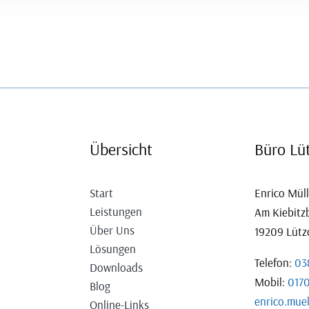
Übersicht
Büro Lü
Start
Enrico Mül
Leistungen
Am Kiebitz
Über Uns
19209 Lüt
Lösungen
Telefon:
03
Downloads
Mobil:
017
Blog
enrico.mue
Online-Links