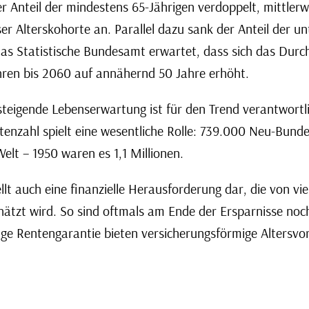
r Anteil der mindestens 65-Jährigen verdoppelt, mittlerw
er Alterskohorte an. Parallel dazu sank der Anteil der un
Das Statistische Bundesamt erwartet, dass sich das Durch
hren bis 2060 auf annähernd 50 Jahre erhöht.
 steigende Lebenserwartung ist für den Trend verantwortl
enzahl spielt eine wesentliche Rolle: 739.000 Neu-Bunde
elt – 1950 waren es 1,1 Millionen.
ellt auch eine finanzielle Herausforderung dar, die von v
ätzt wird. So sind oftmals am Ende der Ersparnisse noch
ange Rentengarantie bieten versicherungsförmige Altersv